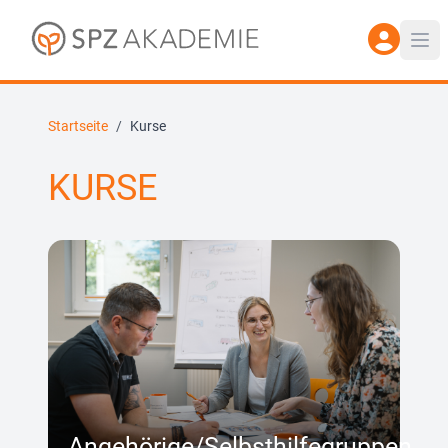
Startseite
/
Kurse
KURSE
Angehörige/Selbsthilfegruppen